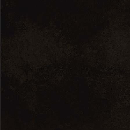
13 rue des rives de Mesle 51480
Fleury la Rivière
contact@champagne-jean-marc-
bouche.fr
06 89 99 99 06
Accès rapide
Notre histoire
Notre gamme
Photos
Nous contacter