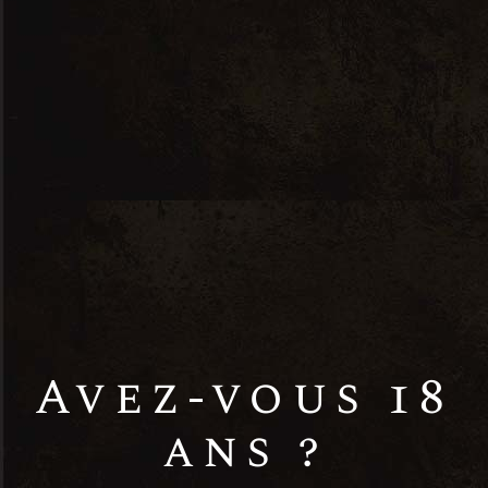
Brut
Champagne
Fruité
Rose
Brut cuvée rosé
Avez-vous 18
10.50
€
ans ?