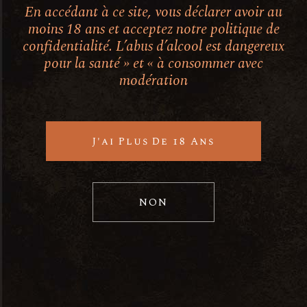
Catégories
En accédant à ce site, vous déclarer avoir au
moins 18 ans et acceptez notre politique de
certification
(1)
confidentialité. L’abus d’alcool est dangereux
Champagne
(4)
pour la santé » et « à consommer avec
modération
Histoire
(1)
livraison
(1)
Salon
(1)
J'ai Plus De 18 Ans
Derniers articles
NON
23 mai 2022
Vers la certification
26 septembre 2021
Nos prochains salons
3 décembre 2020