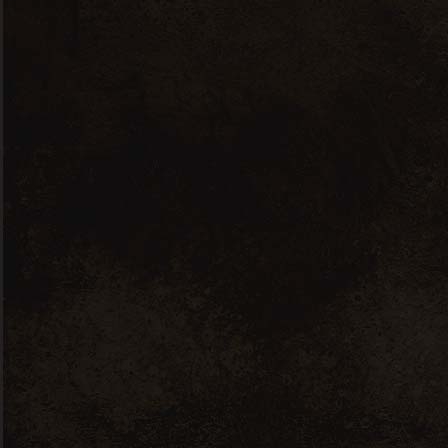
Nous contacter
13 rue des rives de Mesle 51480
Fleury la Rivière
contact@champagne-jean-marc-
bouche.fr
06 89 99 99 06
Accès rapide
Notre histoire
Notre gamme
Photos
Nous contacter