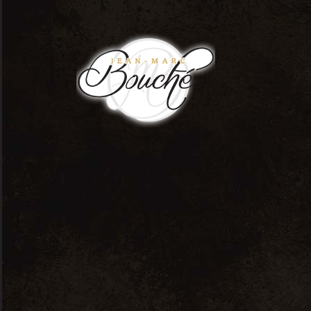
0
Notre gamme
2 résultats affichés
Tri par défaut